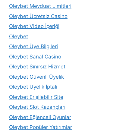
Oleybet Mevduat Limitleri
Oleybet Ücretsiz Casino
Oleybet Video İçeriği
Oleybet
Oleybet Üye Bilgileri
Oleybet Sanal Casino
Oleybet Sınırsız Hizmet
Oleybet Güvenli Üyelik
Oleybet Üyelik İptali
Oleybet Erişilebilir Site
Oleybet Slot Kazançları
Oleybet Eğlenceli Oyunlar
Oleybet Popüler Yatırımlar