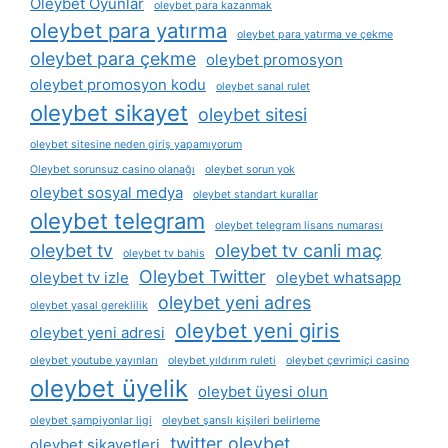
Oleybet Oyunlar
oleybet para kazanmak
oleybet para yatırma
oleybet para yatırma ve çekme
oleybet para çekme
oleybet promosyon
oleybet promosyon kodu
oleybet sanal rulet
oleybet sikayet
oleybet sitesi
oleybet sitesine neden giriş yapamıyorum
Oleybet sorunsuz casino olanağı
oleybet sorun yok
oleybet sosyal medya
oleybet standart kurallar
oleybet telegram
oleybet telegram lisans numarası
oleybet tv
oleybet tv canli maç
oleybet tv bahis
Oleybet Twitter
oleybet tv izle
oleybet whatsapp
oleybet yeni adres
oleybet yasal gereklilik
oleybet yeni giris
oleybet yeni adresi
oleybet youtube yayınları
oleybet yıldırım ruleti
oleybet çevrimiçi casino
oleybet üyelik
oleybet üyesi olun
oleybet şampiyonlar ligi
oleybet şanslı kişileri belirleme
twitter oleybet
oleybet şikayetleri