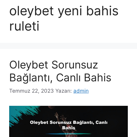
oleybet yeni bahis
ruleti
Oleybet Sorunsuz
Bağlantı, Canlı Bahis
Temmuz 22, 2023
Yazarı:
admin