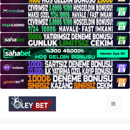
İçeriğe
atla
Menü