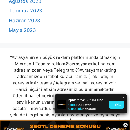
Ağustos 2023
Temmuz 2023
Haziran 2023
Mayıs 2023
"Avrasya'nın en büyük reklam platformunda olmak için
Microsoft Teams:
reklam@avrasyamarketing.com
adresimizden veya Telegram: @Avrasyamarketing
adresimizden irtibat kurabilirsiniz. (Tek iletişim
adreslerimiz teams / telegram ve mail adresimizdir.
Harici hiçbir iletişim adresimiz bulunmamaktadır.
Lütfen itibar etmeyiniz.) Türkiye yasalarına göre 7258
sayılı kanun uyarınca yasa dışı bahis oynamanın
cezaları mevcuttur. Şu an bulunduğunuz site hiç bir
şekilde illegal bahis oyunları oynatmıyor ve oynamaya
aracı olmuyordur.
malt-bahis
|
elenorbet
|
betmavera
|
×
betdayi
|
ruyabet
|
riccobet
|
forvetbet
|
fitcas
"