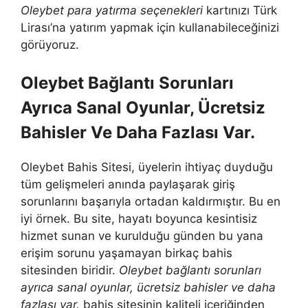
Oleybet para yatırma seçenekleri
kartınızı Türk
Lirası’na yatırım yapmak için kullanabileceğinizi
görüyoruz.
Oleybet Bağlantı Sorunları
Ayrıca Sanal Oyunlar, Ücretsiz
Bahisler Ve Daha Fazlası Var.
Oleybet Bahis Sitesi, üyelerin ihtiyaç duyduğu
tüm gelişmeleri anında paylaşarak giriş
sorunlarını başarıyla ortadan kaldırmıştır. Bu en
iyi örnek. Bu site, hayatı boyunca kesintisiz
hizmet sunan ve kurulduğu günden bu yana
erişim sorunu yaşamayan birkaç bahis
sitesinden biridir.
Oleybet bağlantı sorunları
ayrıca sanal oyunlar, ücretsiz bahisler ve daha
fazlası var.
bahis sitesinin kaliteli içeriğinden