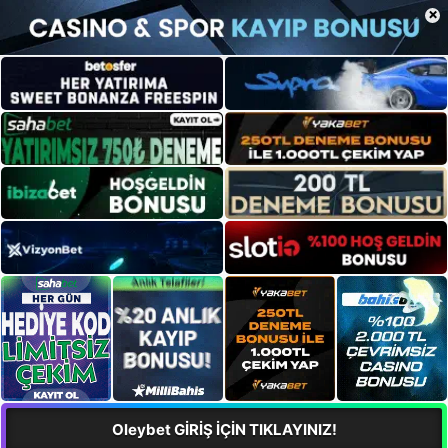
×
Oleybet GİRİŞ İÇİN TIKLAYINIZ!