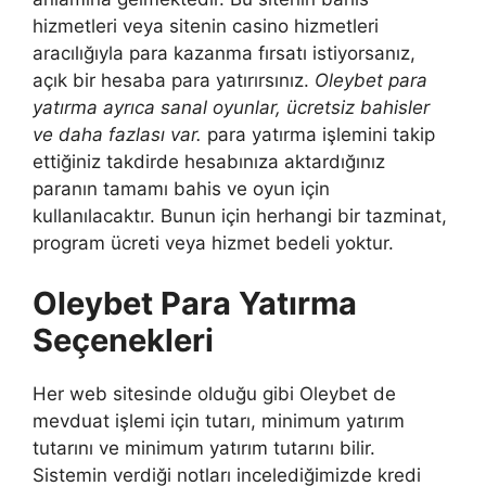
hizmetleri veya sitenin casino hizmetleri
aracılığıyla para kazanma fırsatı istiyorsanız,
açık bir hesaba para yatırırsınız.
Oleybet para
yatırma ayrıca sanal oyunlar, ücretsiz bahisler
ve daha fazlası var.
para yatırma işlemini takip
ettiğiniz takdirde hesabınıza aktardığınız
paranın tamamı bahis ve oyun için
kullanılacaktır. Bunun için herhangi bir tazminat,
program ücreti veya hizmet bedeli yoktur.
Oleybet Para Yatırma
Seçenekleri
Her web sitesinde olduğu gibi Oleybet de
mevduat işlemi için tutarı, minimum yatırım
tutarını ve minimum yatırım tutarını bilir.
Sistemin verdiği notları incelediğimizde kredi