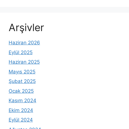
Arşivler
Haziran 2026
Eylül 2025
Haziran 2025
Mayıs 2025
Şubat 2025
Ocak 2025
Kasım 2024
Ekim 2024
Eylül 2024