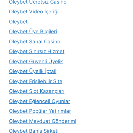
Oleybet Ücretsiz Casino
Oleybet Video İçeriği
Oleybet
Oleybet Üye Bilgileri
Oleybet Sanal Casino
Oleybet Sınırsız Hizmet
Oleybet Güvenli Üyelik
Oleybet Üyelik İptali
Oleybet Erişilebilir Site
Oleybet Slot Kazançları
Oleybet Eğlenceli Oyunlar
Oleybet Popüler Yatırımlar
Oleybet Mevduat Gönderimi
Oleybet Bahis Şirketi