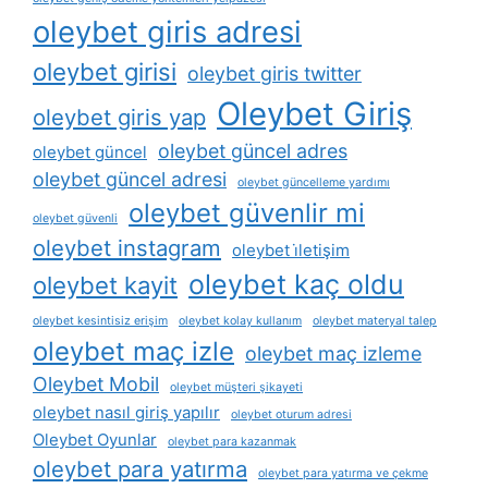
oleybet giris adresi
oleybet girisi
oleybet giris twitter
Oleybet Giriş
oleybet giris yap
oleybet güncel adres
oleybet güncel
oleybet güncel adresi
oleybet güncelleme yardımı
oleybet güvenlir mi
oleybet güvenli
oleybet instagram
oleybet i̇letişim
oleybet kaç oldu
oleybet kayit
oleybet kesintisiz erişim
oleybet kolay kullanım
oleybet materyal talep
oleybet maç izle
oleybet maç izleme
Oleybet Mobil
oleybet müşteri şikayeti
oleybet nasıl giriş yapılır
oleybet oturum adresi
Oleybet Oyunlar
oleybet para kazanmak
oleybet para yatırma
oleybet para yatırma ve çekme