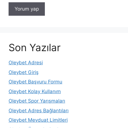
Son Yazılar
Oleybet Adresi
Oleybet Giriş
Oleybet Başvuru Formu
Oleybet Kolay Kullanım
Oleybet Spor Yarışmaları
Oleybet Adres Bağlantıları
Oleybet Mevduat Limitleri