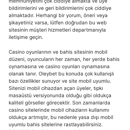
memnuniyetini çok ciddiye almakta ve üye
bildirimlerini ve geri bildirimlerini çok ciddiye
almaktadır. Herhangi bir yorum, öneri veya
şikayetiniz varsa, lütfen doğrudan bu web
sitesinin müşteri hizmetleri departmanıyla
iletişime geçin.
Casino oyunlarının ve bahis sitesinin mobil
düzeni, oyuncuların her zaman, her yerde bahis
oynamasına ve casino oyunları oynamasına
olanak tanır. Oleybet bu konuda çok kullanışlı
bazı özellikler sunuyor ve site mobil uyumlu.
Sitenizi mobil cihazdan açan üyeler, tıpkı
masaüstü versiyonunda olduğu gibi oldukça
kaliteli görseller görecektir. Son zamanlarda
casino sitelerinde mobil cihazların kullanımı
oldukça artmıştır, bu nedenle yasa dışı mobil
uyumlu bahis sitelerine rastlayabilirsiniz.