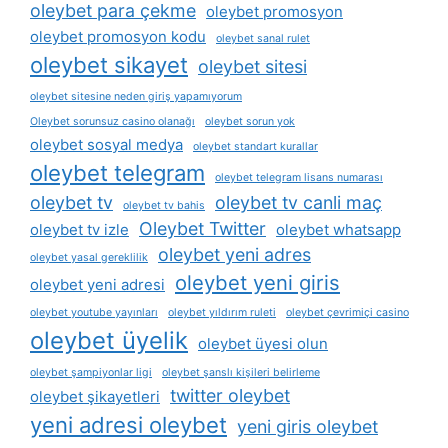
oleybet para çekme
oleybet promosyon
oleybet promosyon kodu
oleybet sanal rulet
oleybet sikayet
oleybet sitesi
oleybet sitesine neden giriş yapamıyorum
Oleybet sorunsuz casino olanağı
oleybet sorun yok
oleybet sosyal medya
oleybet standart kurallar
oleybet telegram
oleybet telegram lisans numarası
oleybet tv
oleybet tv canli maç
oleybet tv bahis
Oleybet Twitter
oleybet tv izle
oleybet whatsapp
oleybet yeni adres
oleybet yasal gereklilik
oleybet yeni giris
oleybet yeni adresi
oleybet youtube yayınları
oleybet yıldırım ruleti
oleybet çevrimiçi casino
oleybet üyelik
oleybet üyesi olun
oleybet şampiyonlar ligi
oleybet şanslı kişileri belirleme
twitter oleybet
oleybet şikayetleri
yeni adresi oleybet
yeni giris oleybet