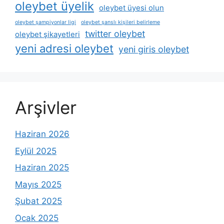
oleybet üyelik
oleybet üyesi olun
oleybet şampiyonlar ligi
oleybet şanslı kişileri belirleme
twitter oleybet
oleybet şikayetleri
yeni adresi oleybet
yeni giris oleybet
Arşivler
Haziran 2026
Eylül 2025
Haziran 2025
Mayıs 2025
Şubat 2025
Ocak 2025