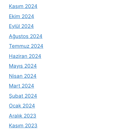
Kasım 2024
Ekim 2024
Eylül 2024
Ağustos 2024
Temmuz 2024
Haziran 2024
Mayıs 2024
Nisan 2024
Mart 2024
Şubat 2024
Ocak 2024
Aralık 2023
Kasım 2023