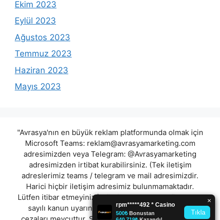
Ekim 2023
Eylül 2023
Ağustos 2023
Temmuz 2023
Haziran 2023
Mayıs 2023
"Avrasya'nın en büyük reklam platformunda olmak için
Microsoft Teams:
reklam@avrasyamarketing.com
adresimizden veya Telegram: @Avrasyamarketing
adresimizden irtibat kurabilirsiniz. (Tek iletişim
adreslerimiz teams / telegram ve mail adresimizdir.
Harici hiçbir iletişim adresimiz bulunmamaktadır.
Lütfen itibar etmeyiniz.) Türkiye yasalarına göre 7258
sayılı kanun uyarınca yasa dışı bahis oynamanın
cezaları mevcuttur. Şu an bulunduğunuz site hiç bir