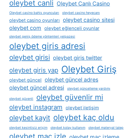
oleybet canli
Oleybet Canlı Casino
Oleybet casino bahis oyuncuları
oleybet casino heyecanı
oleybet casino sitesi
oleybet casino oyunları
oleybet com
oleybet eğlenceli oyunlar
oleybet geniş ödeme yöntemleri yelpazesi
oleybet giris adresi
oleybet girisi
oleybet giris twitter
Oleybet Giriş
oleybet giris yap
oleybet güncel adres
oleybet güncel
oleybet güncel adresi
oleybet güncelleme yardımı
oleybet güvenlir mi
oleybet güvenli
oleybet instagram
oleybet i̇letişim
oleybet kaç oldu
oleybet kayit
oleybet kesintisiz erişim
oleybet kolay kullanım
oleybet materyal talep
oleybet maç izle
oleybet maç izleme