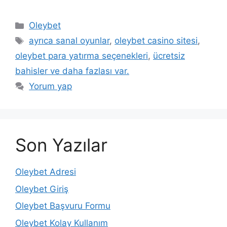
Kategoriler
Oleybet
Etiketler
ayrıca sanal oyunlar
,
oleybet casino sitesi
,
oleybet para yatırma seçenekleri
,
ücretsiz
bahisler ve daha fazlası var.
Yorum yap
Son Yazılar
Oleybet Adresi
Oleybet Giriş
Oleybet Başvuru Formu
Oleybet Kolay Kullanım