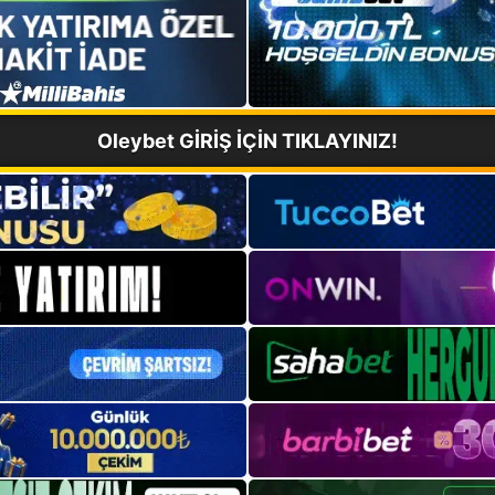
Oleybet GİRİŞ İÇİN TIKLAYINIZ!