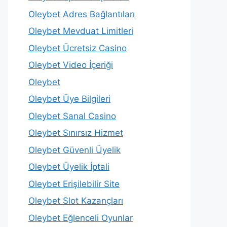
Oleybet Adres Bağlantıları
Oleybet Mevduat Limitleri
Oleybet Ücretsiz Casino
Oleybet Video İçeriği
Oleybet
Oleybet Üye Bilgileri
Oleybet Sanal Casino
Oleybet Sınırsız Hizmet
Oleybet Güvenli Üyelik
Oleybet Üyelik İptali
Oleybet Erişilebilir Site
Oleybet Slot Kazançları
Oleybet Eğlenceli Oyunlar