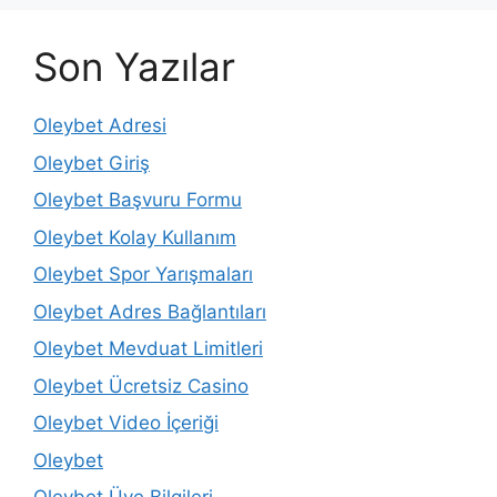
Son Yazılar
Oleybet Adresi
Oleybet Giriş
Oleybet Başvuru Formu
Oleybet Kolay Kullanım
Oleybet Spor Yarışmaları
Oleybet Adres Bağlantıları
Oleybet Mevduat Limitleri
Oleybet Ücretsiz Casino
Oleybet Video İçeriği
Oleybet