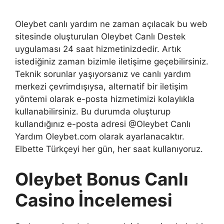
Oleybet canlı yardım ne zaman açılacak bu web
sitesinde oluşturulan Oleybet Canlı Destek
uygulaması 24 saat hizmetinizdedir. Artık
istediğiniz zaman bizimle iletişime geçebilirsiniz.
Teknik sorunlar yaşıyorsanız ve canlı yardım
merkezi çevrimdışıysa, alternatif bir iletişim
yöntemi olarak e-posta hizmetimizi kolaylıkla
kullanabilirsiniz. Bu durumda oluşturup
kullandığınız e-posta adresi @Oleybet Canlı
Yardım Oleybet.com olarak ayarlanacaktır.
Elbette Türkçeyi her gün, her saat kullanıyoruz.
Oleybet Bonus Canlı
Casino İncelemesi