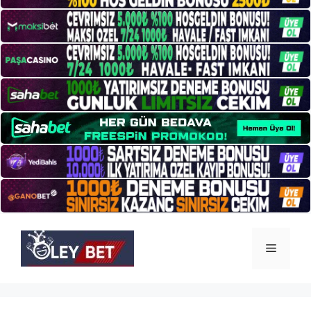
İçeriğe
atla
Menü