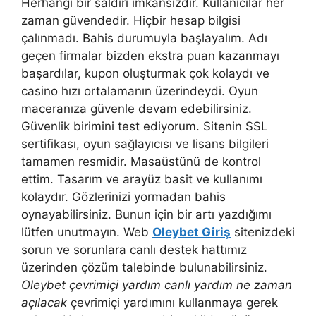
Herhangi bir saldırı imkansızdır. Kullanıcılar her
zaman güvendedir. Hiçbir hesap bilgisi
çalınmadı. Bahis durumuyla başlayalım. Adı
geçen firmalar bizden ekstra puan kazanmayı
başardılar, kupon oluşturmak çok kolaydı ve
casino hızı ortalamanın üzerindeydi. Oyun
maceranıza güvenle devam edebilirsiniz.
Güvenlik birimini test ediyorum. Sitenin SSL
sertifikası, oyun sağlayıcısı ve lisans bilgileri
tamamen resmidir. Masaüstünü de kontrol
ettim. Tasarım ve arayüz basit ve kullanımı
kolaydır. Gözlerinizi yormadan bahis
oynayabilirsiniz. Bunun için bir artı yazdığımı
lütfen unutmayın. Web
Oleybet Giriş
sitenizdeki
sorun ve sorunlara canlı destek hattımız
üzerinden çözüm talebinde bulunabilirsiniz.
Oleybet çevrimiçi yardım canlı yardım ne zaman
açılacak
çevrimiçi yardımını kullanmaya gerek