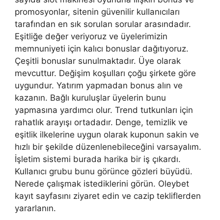
promosyonlar, sitenin güvenilir kullanıcıları
tarafından en sık sorulan sorular arasındadır.
Eşitliğe değer veriyoruz ve üyelerimizin
memnuniyeti için kalıcı bonuslar dağıtıyoruz.
Çeşitli bonuslar sunulmaktadır. Üye olarak
mevcuttur. Değişim koşulları çoğu şirkete göre
uygundur. Yatırım yapmadan bonus alın ve
kazanın. Bağlı kuruluşlar üyelerin bunu
yapmasına yardımcı olur. Trend tutkunları için
rahatlık arayışı ortadadır. Denge, temizlik ve
eşitlik ilkelerine uygun olarak kuponun sakin ve
hızlı bir şekilde düzenlenebileceğini varsayalım.
İşletim sistemi burada harika bir iş çıkardı.
Kullanıcı grubu bunu görünce gözleri büyüdü.
Nerede çalışmak istediklerini görün. Oleybet
kayıt sayfasını ziyaret edin ve cazip tekliflerden
yararlanın.