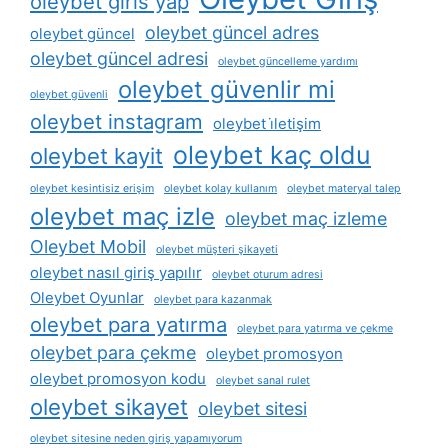
oleybet giris yap
oleybet güncel adres
oleybet güncel
oleybet güncel adresi
oleybet güncelleme yardımı
oleybet güvenlir mi
oleybet güvenli
oleybet instagram
oleybet i̇letişim
oleybet kaç oldu
oleybet kayit
oleybet kesintisiz erişim
oleybet kolay kullanım
oleybet materyal talep
oleybet maç izle
oleybet maç izleme
Oleybet Mobil
oleybet müşteri şikayeti
oleybet nasıl giriş yapılır
oleybet oturum adresi
Oleybet Oyunlar
oleybet para kazanmak
oleybet para yatırma
oleybet para yatırma ve çekme
oleybet para çekme
oleybet promosyon
oleybet promosyon kodu
oleybet sanal rulet
oleybet sikayet
oleybet sitesi
oleybet sitesine neden giriş yapamıyorum