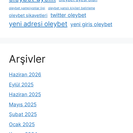
oleybet şampiyonlar ligi
oleybet şanslı kişileri belirleme
twitter oleybet
oleybet şikayetleri
yeni adresi oleybet
yeni giris oleybet
Arşivler
Haziran 2026
Eylül 2025
Haziran 2025
Mayıs 2025
Şubat 2025
Ocak 2025