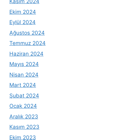
Kasım 2024
Ekim 2024
Eylül 2024
Ağustos 2024
Temmuz 2024
Haziran 2024
Mayıs 2024
Nisan 2024
Mart 2024
Şubat 2024
Ocak 2024
Aralık 2023
Kasım 2023
Ekim 2023