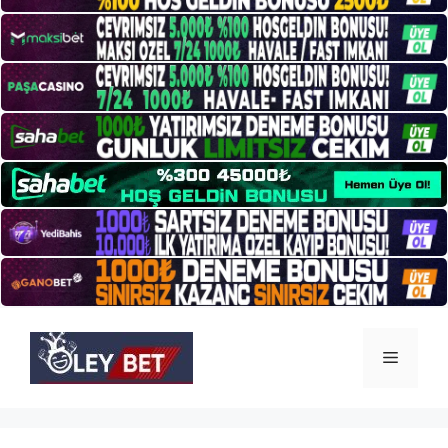
İçeriğe
atla
Menü