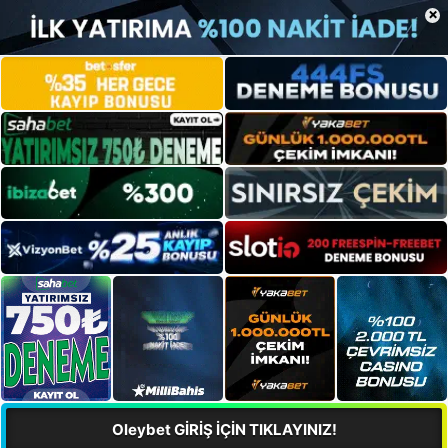
×
Oleybet GİRİŞ İÇİN TIKLAYINIZ!