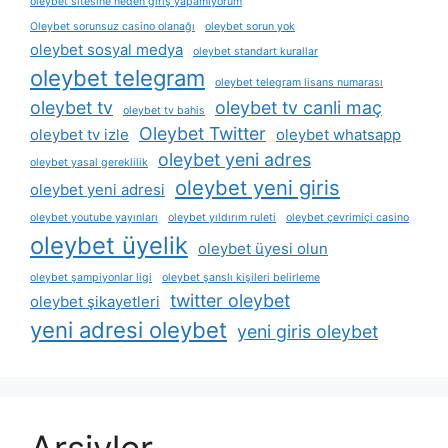
oleybet sitesine neden giriş yapamıyorum
Oleybet sorunsuz casino olanağı
oleybet sorun yok
oleybet sosyal medya
oleybet standart kurallar
oleybet telegram
oleybet telegram lisans numarası
oleybet tv
oleybet tv canli maç
oleybet tv bahis
Oleybet Twitter
oleybet tv izle
oleybet whatsapp
oleybet yeni adres
oleybet yasal gereklilik
oleybet yeni giris
oleybet yeni adresi
oleybet youtube yayınları
oleybet yıldırım ruleti
oleybet çevrimiçi casino
oleybet üyelik
oleybet üyesi olun
oleybet şampiyonlar ligi
oleybet şanslı kişileri belirleme
twitter oleybet
oleybet şikayetleri
yeni adresi oleybet
yeni giris oleybet
Arşivler