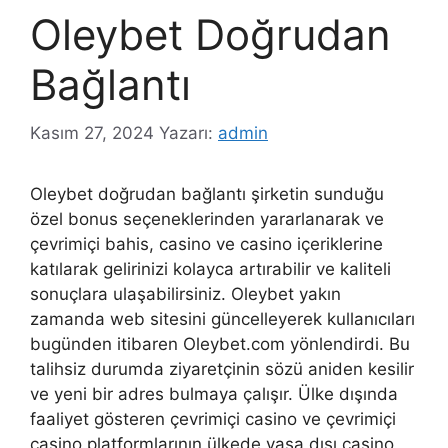
Oleybet Doğrudan
Bağlantı
Kasım 27, 2024
Yazarı:
admin
Oleybet doğrudan bağlantı şirketin sunduğu
özel bonus seçeneklerinden yararlanarak ve
çevrimiçi bahis, casino ve casino içeriklerine
katılarak gelirinizi kolayca artırabilir ve kaliteli
sonuçlara ulaşabilirsiniz. Oleybet yakın
zamanda web sitesini güncelleyerek kullanıcıları
bugünden itibaren Oleybet.com yönlendirdi. Bu
talihsiz durumda ziyaretçinin sözü aniden kesilir
ve yeni bir adres bulmaya çalışır. Ülke dışında
faaliyet gösteren çevrimiçi casino ve çevrimiçi
casino platformlarının ülkede yasa dışı casino