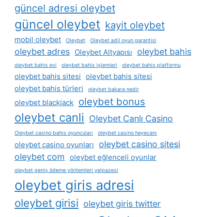
güncel adresi oleybet
güncel oleybet
kayit oleybet
mobil oleybet
Oleybet
Oleybet adil oyun garantisi
oleybet adres
oleybet bahis
Oleybet Altyapısı
oleybet bahis evi
oleybet bahis i̇şlemleri
oleybet bahis platformu
oleybet bahis sitesi
oleybet bahis sitesi
oleybet bahis türleri
oleybet bakara nedir
oleybet bonus
oleybet blackjack
oleybet canli
Oleybet Canlı Casino
Oleybet casino bahis oyuncuları
oleybet casino heyecanı
oleybet casino sitesi
oleybet casino oyunları
oleybet com
oleybet eğlenceli oyunlar
oleybet geniş ödeme yöntemleri yelpazesi
oleybet giris adresi
oleybet girisi
oleybet giris twitter