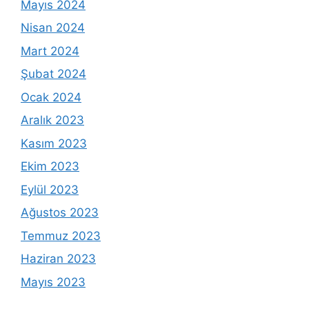
Mayıs 2024
Nisan 2024
Mart 2024
Şubat 2024
Ocak 2024
Aralık 2023
Kasım 2023
Ekim 2023
Eylül 2023
Ağustos 2023
Temmuz 2023
Haziran 2023
Mayıs 2023