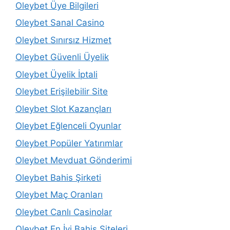
Oleybet Üye Bilgileri
Oleybet Sanal Casino
Oleybet Sınırsız Hizmet
Oleybet Güvenli Üyelik
Oleybet Üyelik İptali
Oleybet Erişilebilir Site
Oleybet Slot Kazançları
Oleybet Eğlenceli Oyunlar
Oleybet Popüler Yatırımlar
Oleybet Mevduat Gönderimi
Oleybet Bahis Şirketi
Oleybet Maç Oranları
Oleybet Canlı Casinolar
Oleybet En İyi Bahis Siteleri