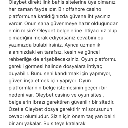
Oleybet direkt link bahis sitelerine üye olmanız
her zaman faydalıdır. Bir offshore casino
platformuna katıldığınızda güvene ihtiyacınız
vardır. Onun sana güvenmeye hazır olduğundan
emin misin? Oleybet belgelerine ihtiyacınız olup
olmadığını merak ediyorsanız cevabını bu
yazımızda bulabilirsiniz. Ayrıca uzmanlık
alanınızdaki en tarafsız, kesin ve güncel
rehberliğe de erişebileceksiniz. Oyun platformu
gerekli görmesi halinde dosyalara ihtiyaç
duyabilir. Bunu seni kandırmak için yapmıyor,
güven inşa etmek için yapıyor. Oyun
platformlarının belge istemesinin geçerli bir
nedeni var. Oleybet casino ve oyun sitesi,
belgelerin ibrazı gerektiren güvenilir bir sitedir.
Özetle Oleybet dosya gerektirir mi sorusunun
cevabı olumludur. Sizin için önem taşıyan belirli
bir anı yakalar. Bu siteye katılarak