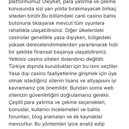
platformumuz Oleybet, para yatırma ve çekme
konusunda sizi yarı yolda bırakmayacak birkaç
siteden biridir.Bu bölümdeki canlı casino bahis
butonuna tıklayarak mevcut tüm oyunlara
rahatlıkla ulaşabilirsiniz. Diğer ülkelerdeki
casinolar genellikle yasa dışıyken, bölgedeki
yüksek derecelendirmelerden yararlanarak hızlı
bir şekilde finansal başarıya ulaşabilirsiniz.
Yetkisiz casino siteleri dolandırıcı değildir.
Türkiye dışında kuruldukları için bu ismi seçtiler.
Yasa dışı casino faaliyetlerine girişmek için üye
olmak istediğiniz sitenin lisans ve altyapısını iyi
kavramanız çok önemlidir. Bundan sonra web
sitenizin güvenilirliğini doğrulamanız gerekir.
Çeşitli para yatırma ve çekme seçenekleri,
bonuslar, kullanıcı incelemeleri ve bahis
forumları, blog aramaları ve ek kaynaklar
mevcuttur. Bu yöntemleri iyice analiz edip