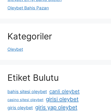
Oleybet Bahis Pazarı
Kategoriler
Oleybet
Etiket Bulutu
canli oleybet
bahis sitesi oleybet
girisi oleybet
casino sitesi oleybet
giris yap oleybet
giris oleybet