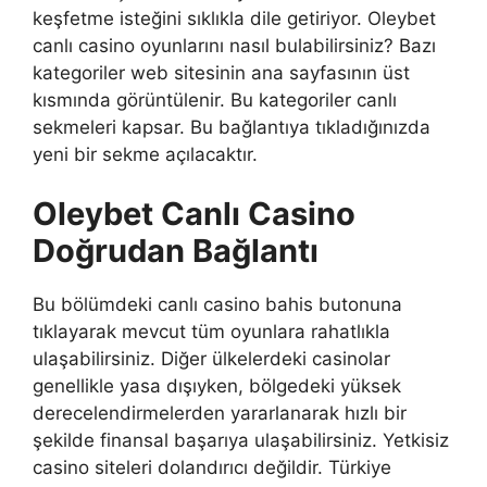
keşfetme isteğini sıklıkla dile getiriyor. Oleybet
canlı casino oyunlarını nasıl bulabilirsiniz? Bazı
kategoriler web sitesinin ana sayfasının üst
kısmında görüntülenir. Bu kategoriler canlı
sekmeleri kapsar. Bu bağlantıya tıkladığınızda
yeni bir sekme açılacaktır.
Oleybet Canlı Casino
Doğrudan Bağlantı
Bu bölümdeki canlı casino bahis butonuna
tıklayarak mevcut tüm oyunlara rahatlıkla
ulaşabilirsiniz. Diğer ülkelerdeki casinolar
genellikle yasa dışıyken, bölgedeki yüksek
derecelendirmelerden yararlanarak hızlı bir
şekilde finansal başarıya ulaşabilirsiniz. Yetkisiz
casino siteleri dolandırıcı değildir. Türkiye