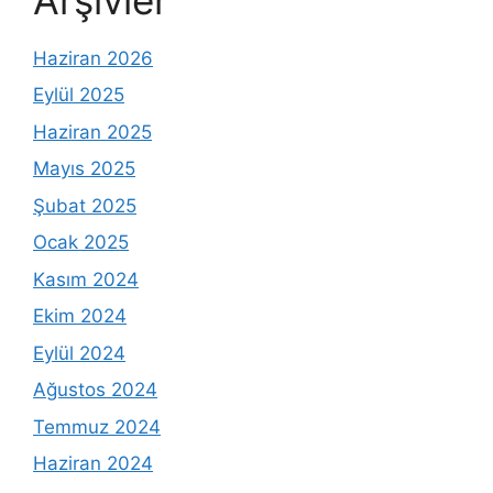
Haziran 2026
Eylül 2025
Haziran 2025
Mayıs 2025
Şubat 2025
Ocak 2025
Kasım 2024
Ekim 2024
Eylül 2024
Ağustos 2024
Temmuz 2024
Haziran 2024