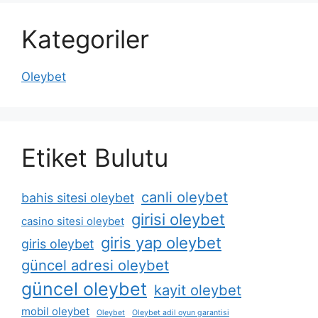
Kategoriler
Oleybet
Etiket Bulutu
canli oleybet
bahis sitesi oleybet
girisi oleybet
casino sitesi oleybet
giris yap oleybet
giris oleybet
güncel adresi oleybet
güncel oleybet
kayit oleybet
mobil oleybet
Oleybet
Oleybet adil oyun garantisi