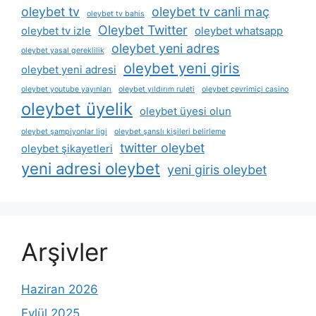
oleybet tv
oleybet tv canli maç
oleybet tv bahis
Oleybet Twitter
oleybet tv izle
oleybet whatsapp
oleybet yeni adres
oleybet yasal gereklilik
oleybet yeni giris
oleybet yeni adresi
oleybet youtube yayınları
oleybet yıldırım ruleti
oleybet çevrimiçi casino
oleybet üyelik
oleybet üyesi olun
oleybet şampiyonlar ligi
oleybet şanslı kişileri belirleme
twitter oleybet
oleybet şikayetleri
yeni adresi oleybet
yeni giris oleybet
Arşivler
Haziran 2026
Eylül 2025