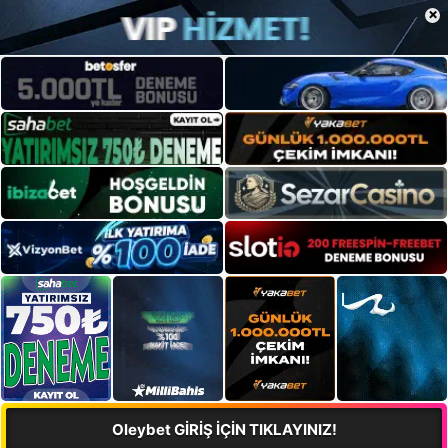
×
Oleybet GİRİŞ İÇİN TIKLAYINIZ!