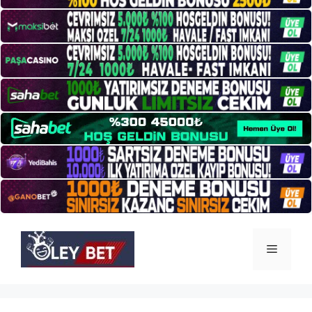
İçeriğe
atla
Menü