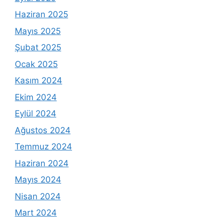
Haziran 2025
Mayıs 2025
Şubat 2025
Ocak 2025
Kasım 2024
Ekim 2024
Eylül 2024
Ağustos 2024
Temmuz 2024
Haziran 2024
Mayıs 2024
Nisan 2024
Mart 2024