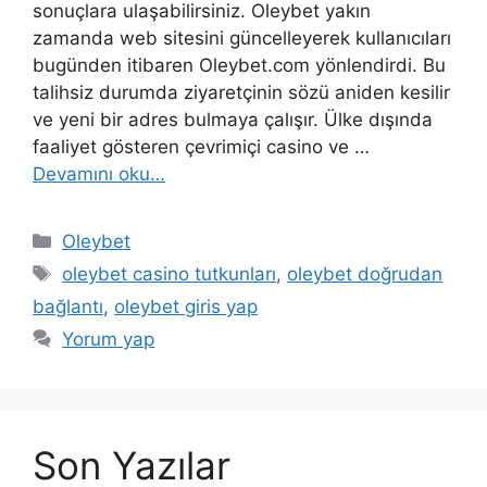
sonuçlara ulaşabilirsiniz. Oleybet yakın
zamanda web sitesini güncelleyerek kullanıcıları
bugünden itibaren Oleybet.com yönlendirdi. Bu
talihsiz durumda ziyaretçinin sözü aniden kesilir
ve yeni bir adres bulmaya çalışır. Ülke dışında
faaliyet gösteren çevrimiçi casino ve …
Devamını oku…
Kategoriler
Oleybet
Etiketler
oleybet casino tutkunları
,
oleybet doğrudan
bağlantı
,
oleybet giris yap
Yorum yap
Son Yazılar