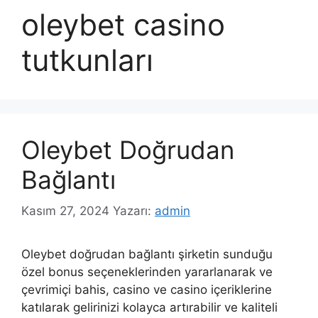
oleybet casino
tutkunları
Oleybet Doğrudan
Bağlantı
Kasım 27, 2024
Yazarı:
admin
Oleybet doğrudan bağlantı şirketin sunduğu
özel bonus seçeneklerinden yararlanarak ve
çevrimiçi bahis, casino ve casino içeriklerine
katılarak gelirinizi kolayca artırabilir ve kaliteli