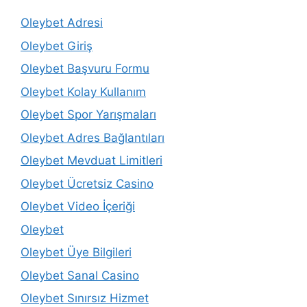
Oleybet Adresi
Oleybet Giriş
Oleybet Başvuru Formu
Oleybet Kolay Kullanım
Oleybet Spor Yarışmaları
Oleybet Adres Bağlantıları
Oleybet Mevduat Limitleri
Oleybet Ücretsiz Casino
Oleybet Video İçeriği
Oleybet
Oleybet Üye Bilgileri
Oleybet Sanal Casino
Oleybet Sınırsız Hizmet