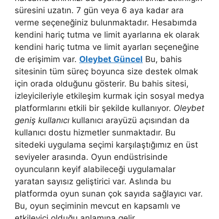
süresini uzatın. 7 gün veya 6 aya kadar ara
verme seçeneğiniz bulunmaktadır. Hesabımda
kendini hariç tutma ve limit ayarlarına ek olarak
kendini hariç tutma ve limit ayarları seçeneğine
de erişimim var.
Oleybet Güncel
Bu, bahis
sitesinin tüm süreç boyunca size destek olmak
için orada olduğunu gösterir. Bu bahis sitesi,
izleyicileriyle etkileşim kurmak için sosyal medya
platformlarını etkili bir şekilde kullanıyor.
Oleybet
geniş kullanıcı
kullanıcı arayüzü açısından da
kullanıcı dostu hizmetler sunmaktadır. Bu
sitedeki uygulama seçimi karşılaştığımız en üst
seviyeler arasında. Oyun endüstrisinde
oyuncuların keyif alabileceği uygulamalar
yaratan sayısız geliştirici var. Aslında bu
platformda oyun sunan çok sayıda sağlayıcı var.
Bu, oyun seçiminin mevcut en kapsamlı ve
etkileyici olduğu anlamına gelir.