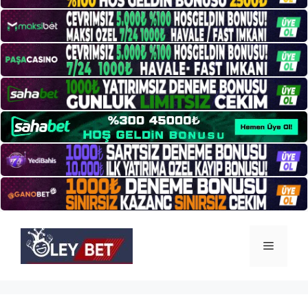
İçeriğe
atla
Menü