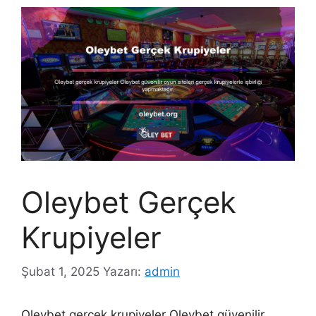
Oleybet Gerçek
Krupiyeler
Şubat 1, 2025
Yazarı:
admin
Oleybet gerçek krupiyeler Oleybet güvenilir