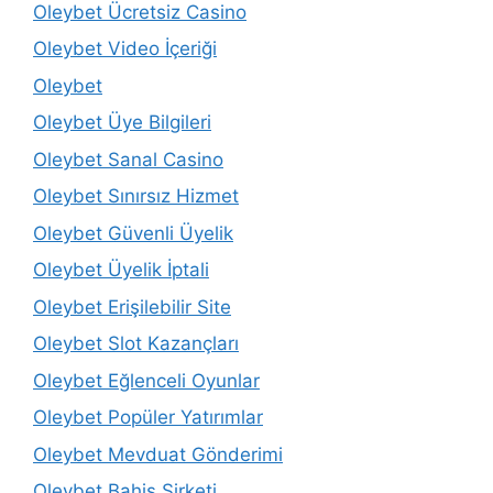
Oleybet Ücretsiz Casino
Oleybet Video İçeriği
Oleybet
Oleybet Üye Bilgileri
Oleybet Sanal Casino
Oleybet Sınırsız Hizmet
Oleybet Güvenli Üyelik
Oleybet Üyelik İptali
Oleybet Erişilebilir Site
Oleybet Slot Kazançları
Oleybet Eğlenceli Oyunlar
Oleybet Popüler Yatırımlar
Oleybet Mevduat Gönderimi
Oleybet Bahis Şirketi