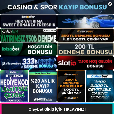
×
Oleybet GİRİŞ İÇİN TIKLAYINIZ!