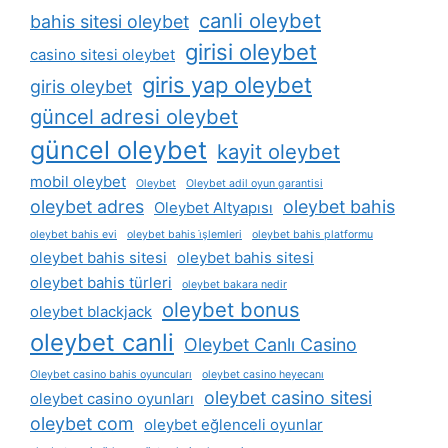
canli oleybet
bahis sitesi oleybet
girisi oleybet
casino sitesi oleybet
giris yap oleybet
giris oleybet
güncel adresi oleybet
güncel oleybet
kayit oleybet
mobil oleybet
Oleybet
Oleybet adil oyun garantisi
oleybet adres
oleybet bahis
Oleybet Altyapısı
oleybet bahis evi
oleybet bahis i̇şlemleri
oleybet bahis platformu
oleybet bahis sitesi
oleybet bahis sitesi
oleybet bahis türleri
oleybet bakara nedir
oleybet bonus
oleybet blackjack
oleybet canli
Oleybet Canlı Casino
Oleybet casino bahis oyuncuları
oleybet casino heyecanı
oleybet casino sitesi
oleybet casino oyunları
oleybet com
oleybet eğlenceli oyunlar