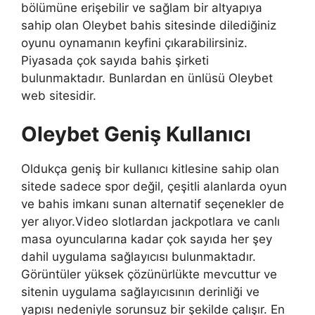
bölümüne erişebilir ve sağlam bir altyapıya
sahip olan Oleybet bahis sitesinde dilediğiniz
oyunu oynamanın keyfini çıkarabilirsiniz.
Piyasada çok sayıda bahis şirketi
bulunmaktadır. Bunlardan en ünlüsü Oleybet
web sitesidir.
Oleybet Geniş Kullanıcı
Oldukça geniş bir kullanıcı kitlesine sahip olan
sitede sadece spor değil, çeşitli alanlarda oyun
ve bahis imkanı sunan alternatif seçenekler de
yer alıyor.Video slotlardan jackpotlara ve canlı
masa oyuncularına kadar çok sayıda her şey
dahil uygulama sağlayıcısı bulunmaktadır.
Görüntüler yüksek çözünürlükte mevcuttur ve
sitenin uygulama sağlayıcısının derinliği ve
yapısı nedeniyle sorunsuz bir şekilde çalışır. En