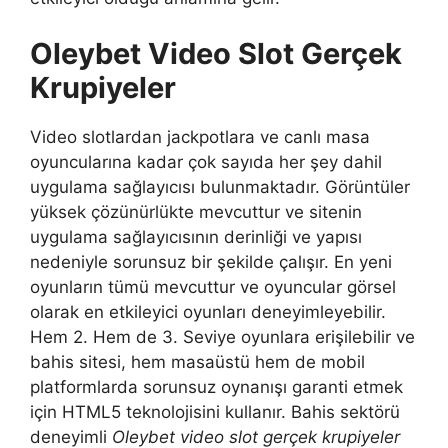
Oleybet Video Slot Gerçek
Krupiyeler
Video slotlardan jackpotlara ve canlı masa
oyuncularına kadar çok sayıda her şey dahil
uygulama sağlayıcısı bulunmaktadır. Görüntüler
yüksek çözünürlükte mevcuttur ve sitenin
uygulama sağlayıcısının derinliği ve yapısı
nedeniyle sorunsuz bir şekilde çalışır. En yeni
oyunların tümü mevcuttur ve oyuncular görsel
olarak en etkileyici oyunları deneyimleyebilir.
Hem 2. Hem de 3. Seviye oyunlara erişilebilir ve
bahis sitesi, hem masaüstü hem de mobil
platformlarda sorunsuz oynanışı garanti etmek
için HTML5 teknolojisini kullanır. Bahis sektörü
deneyimli
Oleybet video slot gerçek krupiyeler