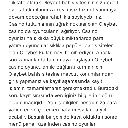
dikkate alarak Oleybet bahis sitesinin siz değerli
bahis tutkunlarımıza kesintisiz hizmet sunmaya
devam edeceğini rahatlıkla söyleyebiliriz.
Casino tutkunlarının uğrak noktası olan Oleybet
casino da oyuncularını ağırlıyor. Casino
oyunlarına sıklıkla büyük miktarlarda para
yatıran oyuncular sıklıkla popüler bahis siteleri
olan Oleybet kullanmayı tercih ediyor. Ancak
son zamanlarda tanınmaya başlayan Oleybet
casino oyuncuları ile bağlantı kurmak için
Oleybet bahis sitesine mevcut konumlarından
giriş yapmanız ve kayıt aşamasında kayıt
işlemini tamamlamanız gerekmektedir. Buradaki
soru kayıt sırasında verdiğiniz bilgilerin doğru
olup olmadığıdır. Yanlış bilgiler, hesabınıza para
yatırırken ve çekerken hata mesajlarına yol
açabilir. Başarılı bir şekilde kayıt olduktan sonra
menü paneli üzerinden casino oyunları