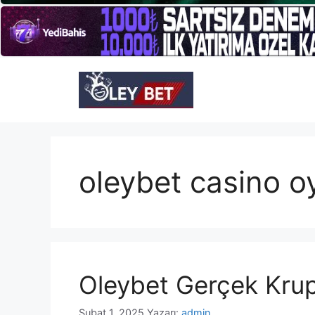
İçeriğe
atla
oleybet casino 
Oleybet Gerçek Krup
Şubat 1, 2025
Yazarı:
admin