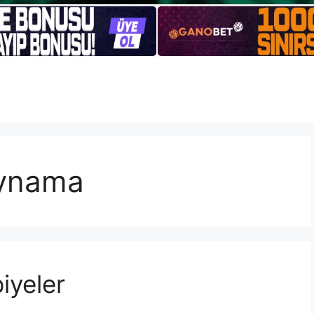
oynama
iyeler