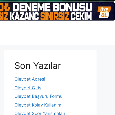
Son Yazılar
Oleybet Adresi
Oleybet Giriş
Oleybet Başvuru Formu
Oleybet Kolay Kullanım
Oleybet Spor Yarışmaları