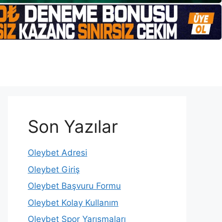
Son Yazılar
Oleybet Adresi
Oleybet Giriş
Oleybet Başvuru Formu
Oleybet Kolay Kullanım
Oleybet Spor Yarışmaları