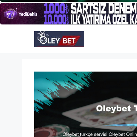
İçeriğe
atla