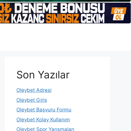
Son Yazılar
Oleybet Adresi
Oleybet Giriş
Oleybet Başvuru Formu
Oleybet Kolay Kullanım
Oleybet Spor Yarışmaları