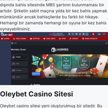
dışında bahis sitesinde MBS şartının bulunmaması bir
artıdır. Şirketin sabit maçına yılda bir kez bahis yapmak
mümkündür ancak bahisçilerde bu farklı bir hikaye.
Herhangi bir zamanda herhangi bir oyuna bir kez bahis
oynayabilirsiniz.
Oleybet Casino Sitesi
Oleybet casino sitesi yeni oluşturulmuş bir sitedir. Bu