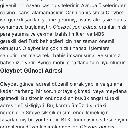
güvenilir olmayan casino sitelerinin Avrupa ülkelerinden
casino lisansı alamamasıdır. Canlı bahis sitesi Oleybet
ise gerekli şartları yerine getirmiş, lisans almış ve bahis
oynamaya başlamıştır.
Oleybet yeni adresi
oranlar, hızlı
para yatırma ve çekme, bahis limitleri ve MBS
gereklilikleri Türk bahisçileri için her zaman önemli
olmuştur. Oleybet ise çok hızlı finansal işlemlere
sahiptir, her maça tekli bahis imkanı sunar ve sınırsız
bahse izin verir. Ayrıca mobil cihazlarla tam uyumludur.
Oleybet Güncel Adresi
Oleybet güncel adresi düzenli olarak yapılır ve şu ana
kadar herhangi bir sorun ortaya çıkmadı veya meydana
gelmedi. Bu sitenin önündeki en büyük engel sürekli
adres değişikliğiydi. Bu, kontrolümüz dışındaki
nedenlerle Siteye sık sık erişimi engellemek için
tasarlanmış bir yöntemdir. BTK, tüm casino sitesi erişim
adreslerini düzenli olarak engeller.
Oleybet güncel