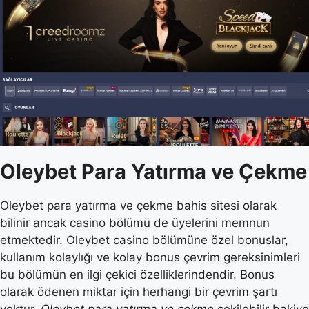
Oleybet Para Yatırma ve Çekme
Oleybet para yatırma ve çekme bahis sitesi olarak
bilinir ancak casino bölümü de üyelerini memnun
etmektedir. Oleybet casino bölümüne özel bonuslar,
kullanım kolaylığı ve kolay bonus çevrim gereksinimleri
bu bölümün en ilgi çekici özelliklerindendir. Bonus
olarak ödenen miktar için herhangi bir çevrim şartı