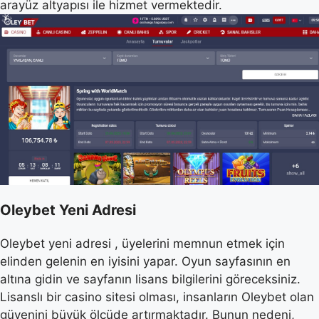
arayüz altyapısı ile hizmet vermektedir.
Oleybet Yeni Adresi
Oleybet yeni adresi , üyelerini memnun etmek için
elinden gelenin en iyisini yapar. Oyun sayfasının en
altına gidin ve sayfanın lisans bilgilerini göreceksiniz.
Lisanslı bir casino sitesi olması, insanların Oleybet olan
güvenini büyük ölçüde artırmaktadır. Bunun nedeni,