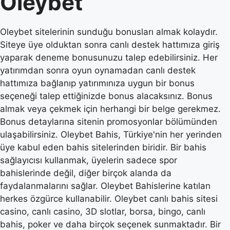
Oleybet
Oleybet sitelerinin sunduğu bonusları almak kolaydır.
Siteye üye olduktan sonra canlı destek hattımıza giriş
yaparak deneme bonusunuzu talep edebilirsiniz. Her
yatırımdan sonra oyun oynamadan canlı destek
hattımıza bağlanıp yatırımınıza uygun bir bonus
seçeneği talep ettiğinizde bonus alacaksınız. Bonus
almak veya çekmek için herhangi bir belge gerekmez.
Bonus detaylarına sitenin promosyonlar bölümünden
ulaşabilirsiniz. Oleybet Bahis, Türkiye'nin her yerinden
üye kabul eden bahis sitelerinden biridir. Bir bahis
sağlayıcısı kullanmak, üyelerin sadece spor
bahislerinde değil, diğer birçok alanda da
faydalanmalarını sağlar. Oleybet Bahislerine katılan
herkes özgürce kullanabilir. Oleybet canlı bahis sitesi
casino, canlı casino, 3D slotlar, borsa, bingo, canlı
bahis, poker ve daha birçok seçenek sunmaktadır. Bir