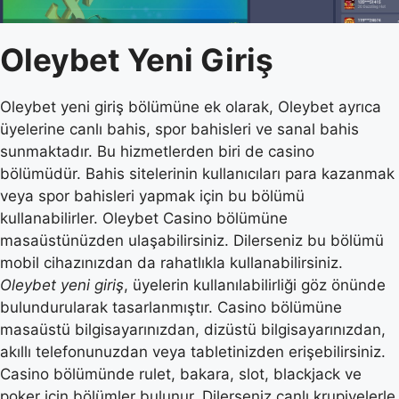
Oleybet Yeni Giriş
Oleybet yeni giriş bölümüne ek olarak, Oleybet ayrıca
üyelerine canlı bahis, spor bahisleri ve sanal bahis
sunmaktadır. Bu hizmetlerden biri de casino
bölümüdür. Bahis sitelerinin kullanıcıları para kazanmak
veya spor bahisleri yapmak için bu bölümü
kullanabilirler. Oleybet Casino bölümüne
masaüstünüzden ulaşabilirsiniz. Dilerseniz bu bölümü
mobil cihazınızdan da rahatlıkla kullanabilirsiniz.
Oleybet yeni giriş
, üyelerin kullanılabilirliği göz önünde
bulundurularak tasarlanmıştır. Casino bölümüne
masaüstü bilgisayarınızdan, dizüstü bilgisayarınızdan,
akıllı telefonunuzdan veya tabletinizden erişebilirsiniz.
Casino bölümünde rulet, bakara, slot, blackjack ve
poker için bölümler bulunur. Dilerseniz canlı krupiyelerle