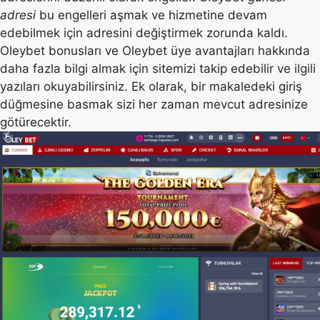
adresi
bu engelleri aşmak ve hizmetine devam
edebilmek için adresini değiştirmek zorunda kaldı.
Oleybet bonusları ve Oleybet üye avantajları hakkında
daha fazla bilgi almak için sitemizi takip edebilir ve ilgili
yazıları okuyabilirsiniz. Ek olarak, bir makaledeki giriş
düğmesine basmak sizi her zaman mevcut adresinize
götürecektir.